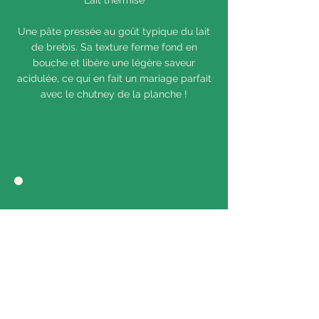
Lait thermisé
Une pâte pressée au goût typique du lait
de brebis. Sa texture ferme fond en
bouche et libère une légère saveur
acidulée, ce qui en fait un mariage parfait
avec le chutney de la planche !
MITCHOU
Lait thermisé
Comparable au reblochon au lait de
vache, ce fromage peu connu est une
bouchée d'onctuosité. Sa fine croûte