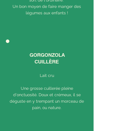
sort de l'ordinaire.
Un bon moyen de faire manger des
légumes aux enfants !
GORGONZOLA
CUILLÈRE
Lait cru
Une grosse cuillerée pleine
d'onctuosité. Doux et crémeux, il se
déguste en y trempant un morceau de
pain, ou nature.